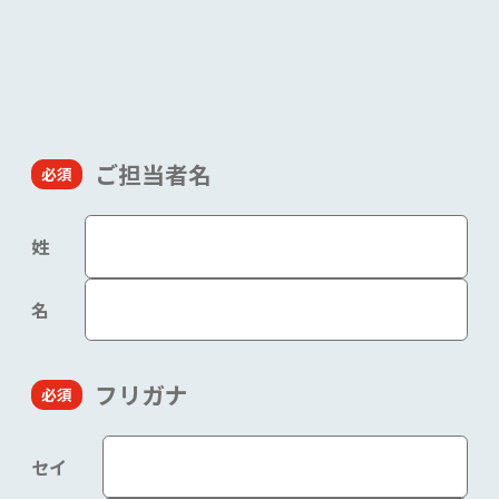
ご担当者名
姓
名
フリガナ
セイ