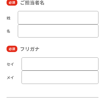
ご担当者名
姓
名
フリガナ
セイ
メイ