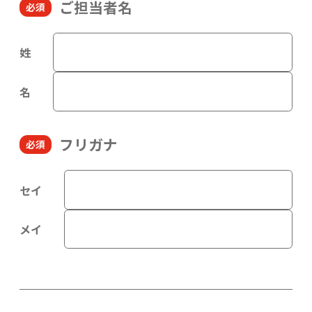
ご担当者名
姓
名
フリガナ
セイ
メイ