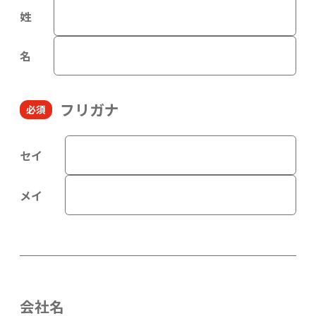
姓
名
フリガナ
セイ
メイ
会社名