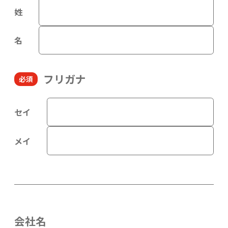
姓
名
フリガナ
セイ
メイ
会社名